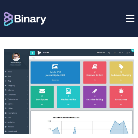
Bikube
BINARY DAY
Mobile
CLIENTES
BLOG
CONTACTO